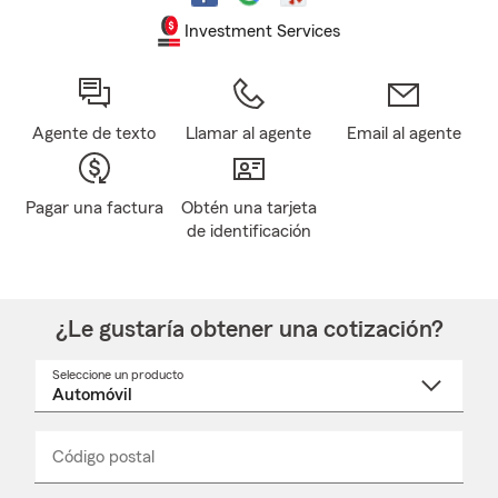
Investment Services
Agente de texto
Llamar al agente
Email al agente
Pagar una factura
Obtén una tarjeta
de identificación
¿Le gustaría obtener una cotización?
Seleccione un producto
Seleccione
un
nombre
de
producto
del
Código postal
Ingresa
Ingresa
_____
menú
un
un
desplegable
código
código