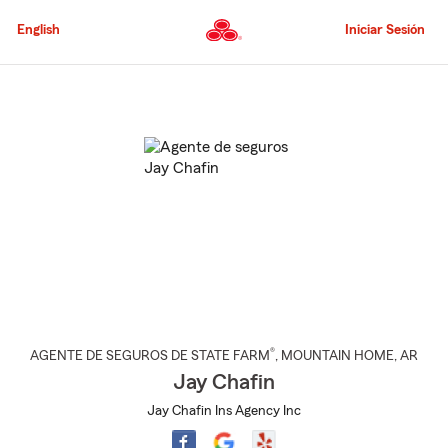
Pasar
al
English
Iniciar Sesión
contenido
principal
Comienzo
del
contenido
principal
®
AGENTE DE SEGUROS DE STATE FARM
,
MOUNTAIN HOME
, AR
Jay Chafin
Jay Chafin Ins Agency Inc