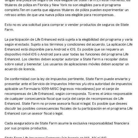
tengas una póliza de seguro de vida elegible de State Farm.En este momento, los
titulares de póliza en Florida y New York no son elegibles para el programa
completo.Ten en cuenta que algunos titulares de póliza pueden experimentar un
retraso antes de que una nueva póliza sea elegible para recompensas.
Esto no es una solicitud para comprar o vender productos de seguros de State
Farm.
La participación de Life Enhanced está sujeta a la elegibilidad del programa y varía
según el estado. Sujeto a los términos y condiciones del acuerdo. La aplicación Life
Enhanced está disponible para Android e iOS. Es posible que se requiera un
dispositivo móvil iOS o Android para usar todas las funciones del programa Life
Enhanced. Los clientes deben aceptar autorizar a State Farm a recopilar datos
sobre salud y bienestar. Los usuarios de aplicaciones móviles deben aceptar un
acuerdo de licencia.
De conformidad con la ley de impuestos pertinente, State Farm puede enviarte y
presentar ante el Servicio de Impuestos Internos y/u otra autoridad de impuestos
aplicable un Formulario 1099-MISC (ingresos misceláneos) por el canje de
recompensas de Life Enhanced, según corresponda. Tú eres el único responsable
de cualquier consecuencia fiscal que surja del canje de recompensas de Life
Enhanced. State Farm no provee asesoría fiscal ni legal. Es posible que desees
discutir las posibles consecuencias fiscales de tu participación en el programa Life
Enhanced con un asesor fiscal o legal.
Cada aseguradora de State Farm asume la exclusiva responsabilidad financiera
por sus propios productos.