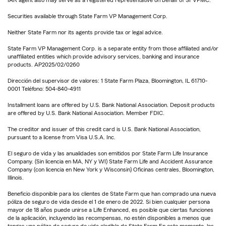
IAR agent also may serve as a registered representative on behalf of SFVPMC.
Securities available through State Farm VP Management Corp.
Neither State Farm nor its agents provide tax or legal advice.
State Farm VP Management Corp. is a separate entity from those affiliated and/or
unaffiliated entities which provide advisory services, banking and insurance
products. AP2025/02/0260
Dirección del supervisor de valores: 1 State Farm Plaza, Bloomington, IL 61710-
0001 Teléfono: 504-840-4911
Installment loans are offered by U.S. Bank National Association. Deposit products
are offered by U.S. Bank National Association. Member FDIC.
The creditor and issuer of this credit card is U.S. Bank National Association,
pursuant to a license from Visa U.S.A. Inc.
El seguro de vida y las anualidades son emitidos por State Farm Life Insurance
Company. (Sin licencia en MA, NY y WI) State Farm Life and Accident Assurance
Company (con licencia en New York y Wisconsin) Oficinas centrales, Bloomington,
Illinois.
Beneficio disponible para los clientes de State Farm que han comprado una nueva
póliza de seguro de vida desde el 1 de enero de 2022. Si bien cualquier persona
mayor de 18 años puede unirse a Life Enhanced, es posible que ciertas funciones
de la aplicación, incluyendo las recompensas, no estén disponibles a menos que