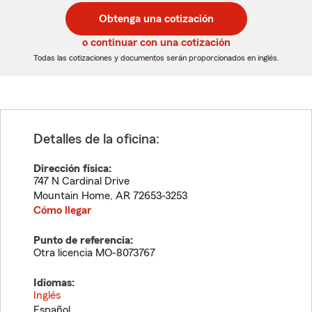
postal
postal
Obtenga una cotización
de
de
5
5
o continuar con una cotización
dígitos
dígitos
Todas las cotizaciones y documentos serán proporcionados en inglés.
Detalles de la oficina:
Dirección física:
747 N Cardinal Drive
Mountain Home
,
AR
72653-3253
Cómo llegar
Punto de referencia:
Otra licencia MO-8073767
Idiomas:
Inglés
Español